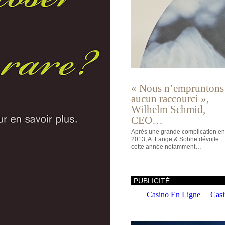
« Nous n’empruntons
aucun raccourci »,
Wilhelm Schmid,
CEO…
Après une grande complication en
2013, A. Lange & Söhne dévoile
cette année notamment…
PUBLICITÉ