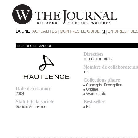
LA UNE
ACTUALITÉS
MONTRES LE GUIDE
EN DIRECT DE
REPÈRES DE MARQUE
Direction
MELB HOLDING
Nombre de collaborateurs
10
Collections phare
Concepts d’exception
Date de création
Origine
2004
Avant-garde
Statut de la société
Best-seller
Société Anonyme
HL