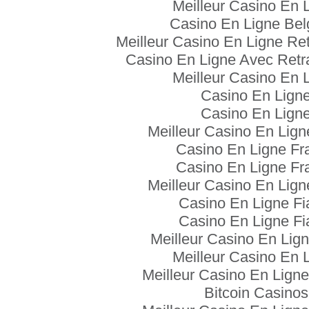
Meilleur Casino En 
Casino En Ligne Bel
Meilleur Casino En Ligne Ret
Casino En Ligne Avec Retra
Meilleur Casino En 
Casino En Lign
Casino En Lign
Meilleur Casino En Lign
Casino En Ligne Fr
Casino En Ligne Fr
Meilleur Casino En Lign
Casino En Ligne Fi
Casino En Ligne Fi
Meilleur Casino En Lign
Meilleur Casino En 
Meilleur Casino En Ligne
Bitcoin Casinos