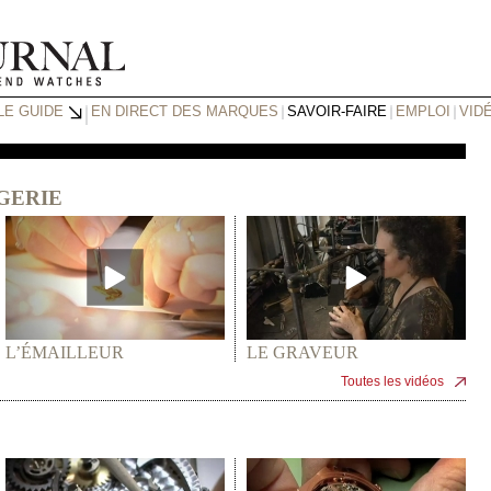
LE GUIDE
EN DIRECT DES MARQUES
SAVOIR-FAIRE
EMPLOI
VID
gerie
L’ÉMAILLEUR
LE GRAVEUR
Toutes les vidéos