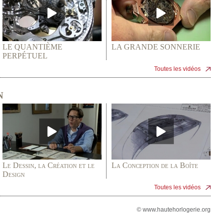
LE QUANTIÈME
LA GRANDE SONNERIE
PERPÉTUEL
Toutes les vidéos
n
Le Dessin, la Création et le
La Conception de la Boîte
Design
Toutes les vidéos
© www.hautehorlogerie.org