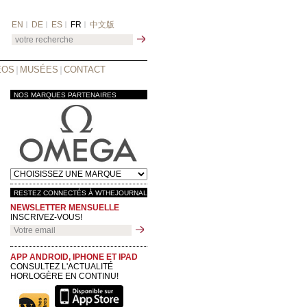
EN
DE
ES
FR
中文版
ÉOS
MUSÉES
CONTACT
NOS MARQUES PARTENAIRES
RESTEZ CONNECTÉS À WTHEJOURNAL
NEWSLETTER MENSUELLE
INSCRIVEZ-VOUS!
APP ANDROID, IPHONE ET IPAD
CONSULTEZ L'ACTUALITÉ
HORLOGÈRE EN CONTINU!