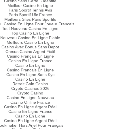
Casino Sans Carte D'identité
Meilleur Casino En Ligne
Paris Sportif Tennis Avis
Paris Sportif Ufc France
Meilleurs Sites Paris Sportifs
u Casino En Ligne Pour Joueur Francais
Tout Nouveau Casino En Ligne
Top Casino En Ligne
Nouveau Casino En Ligne Fiable
Meilleurs Casino En Ligne
Casino Avec Bonus Sans Depot
Cresus Casino Argent Fictif
Casino Français En Ligne
Casino En Ligne France
Casino En Ligne
Casino Francais En Ligne
Casino En Ligne Sans Kyc
Casino En Ligne
Retrait Gain Casino
Crypto Casinos 2026
Crypto Casino
Casino En Ligne Nouveau
Casino Online France
Casino En Ligne Argent Réel
Casino En Ligne France
Casino En Ligne
Casino En Ligne Argent Réel
ookmaker Hors Arjel Pour Français