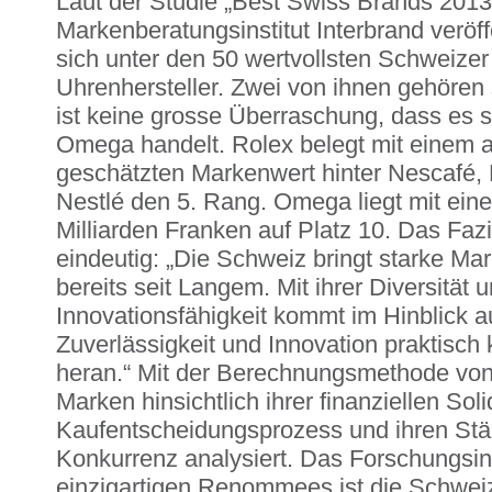
Laut der Studie „Best Swiss Brands 2013
Markenberatungsinstitut Interbrand veröff
sich unter den 50 wertvollsten Schweiz
Uhrenhersteller. Zwei von ihnen gehören
ist keine grosse Überraschung, dass es 
Omega handelt. Rolex belegt mit einem a
geschätzten Markenwert hinter Nescafé,
Nestlé den 5. Rang. Omega liegt mit ein
Milliarden Franken auf Platz 10. Das Fazit
eindeutig: „Die Schweiz bringt starke Ma
bereits seit Langem. Mit ihrer Diversität
Innovationsfähigkeit kommt im Hinblick au
Zuverlässigkeit und Innovation praktisch
heran.“ Mit der Berechnungsmethode von
Marken hinsichtlich ihrer finanziellen Sol
Kaufentscheidungsprozess und ihren Stär
Konkurrenz analysiert. Das Forschungsinst
einzigartigen Renommees ist die Schweiz