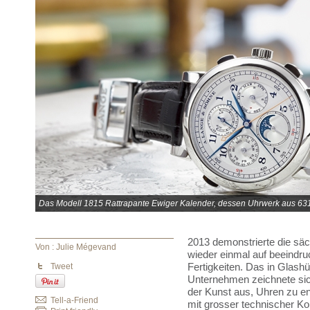
Das Modell 1815 Rattrapante Ewiger Kalender, dessen Uhrwerk aus 631
2013 demonstrierte die sä
Von : Julie Mégevand
wieder einmal auf beeindr
Tweet
Fertigkeiten. Das in Glash
Unternehmen zeichnete sic
der Kunst aus, Uhren zu ent
Tell-a-Friend
mit grosser technischer Ko