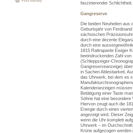
Print friendly
faszinierender Schlichtheit.
Gangreserve
Die beiden Neuheiten aus 
Geburtsjahr von Ferdinand
sächsischen Präzisionsuhr
durch eine dezente Elegan
durch eine aussergewöhnlic
1815 Rattrapante Ewiger Kal
beeindruckenden Zahl von 
(Schleppzeiger-Chronograp
Gangreserveanzeige) übersi
in Sachen Ablesbarkeit. Au
das Uhrwerk, bei dem es s
Manufakturchronographenw
Kalenderanzeigen müssen e
Betätigung einer Taste manu
Söhne hat eine besondere V
Hiervon zeugt auch die 181
Energie durch einen vierten
angezeigt wird. Dieser Zeig
wenn die Uhr komplett aufg
Uhrwerk – im Durchschnitt 
Krone aufgezogen werden