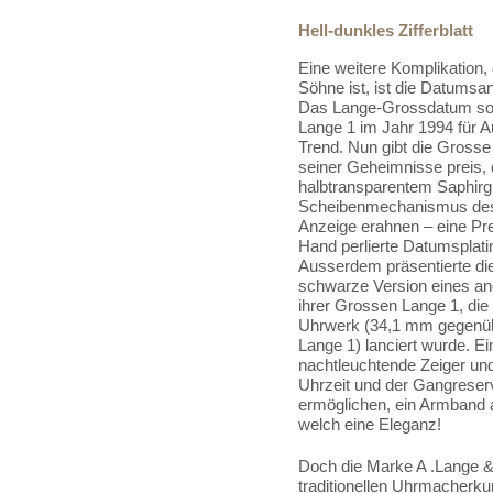
Hell-dunkles Zifferblatt
Eine weitere Komplikation, 
Söhne ist, ist die Datums
Das Lange-Grossdatum sorg
Lange 1 im Jahr 1994 für 
Trend. Nun gibt die Grosse 
seiner Geheimnisse preis, d
halbtransparentem Saphirgl
Scheibenmechanismus des
Anzeige erahnen – eine Pre
Hand perlierte Datumsplati
Ausserdem präsentierte di
schwarze Version eines an
ihrer Grossen Lange 1, die
Uhrwerk (34,1 mm gegenü
Lange 1) lanciert wurde. 
nachtleuchtende Zeiger und
Uhrzeit und der Gangrese
ermöglichen, ein Armband 
welch eine Eleganz!
Doch die Marke A .Lange &
traditionellen Uhrmacherku