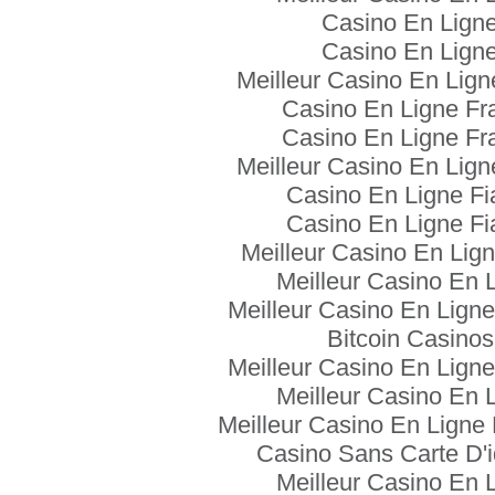
Casino En Lign
Casino En Lign
Meilleur Casino En Lign
Casino En Ligne Fr
Casino En Ligne Fr
Meilleur Casino En Lign
Casino En Ligne Fi
Casino En Ligne Fi
Meilleur Casino En Lign
Meilleur Casino En 
Meilleur Casino En Ligne
Bitcoin Casinos
Meilleur Casino En Ligne
Meilleur Casino En 
Meilleur Casino En Ligne
Casino Sans Carte D'i
Meilleur Casino En 