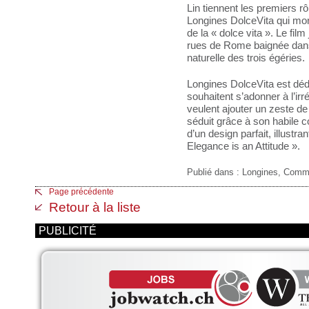
Lin tiennent les premiers rô
Longines DolceVita qui mon
de la « dolce vita ». Le fil
rues de Rome baignée dans l
naturelle des trois égéries.
Longines DolceVita est déd
souhaitent s’adonner à l’irrés
veulent ajouter un zeste de
séduit grâce à son habile 
d’un design parfait, illustr
Elegance is an Attitude ».
Publié dans :
Longines
,
Comm
Page précédente
Retour à la liste
PUBLICITÉ