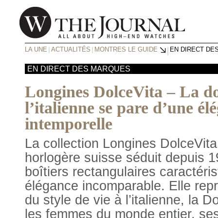
LA UNE
ACTUALITÉS
MONTRES LE GUIDE
EN DIRECT DE
EN DIRECT DES MARQUES
Longines DolceVita – La do
l’italienne se pare d’une él
intemporelle
La collection Longines DolceVit
horlogère suisse séduit depuis 
boîtiers rectangulaires caractéri
élégance incomparable. Elle rep
du style de vie à l’italienne, la 
les femmes du monde entier, se