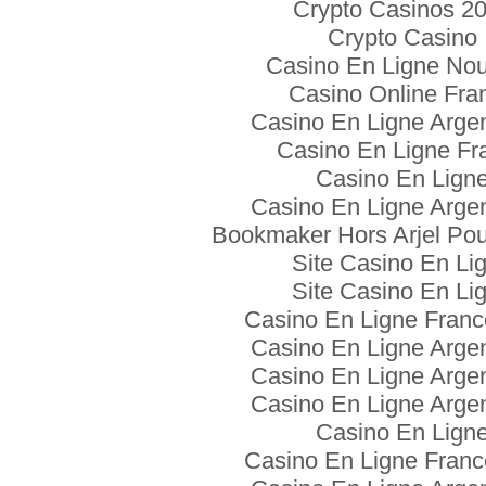
Crypto Casinos 2
Crypto Casino
Casino En Ligne No
Casino Online Fra
Casino En Ligne Arge
Casino En Ligne Fr
Casino En Lign
Casino En Ligne Arge
Bookmaker Hors Arjel Pou
Site Casino En Li
Site Casino En Li
Casino En Ligne Franc
Casino En Ligne Arge
Casino En Ligne Arge
Casino En Ligne Arge
Casino En Lign
Casino En Ligne Franc