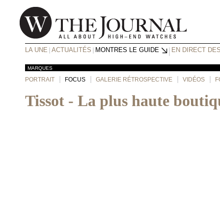
LA UNE
ACTUALITÉS
MONTRES LE GUIDE
EN DIRECT DE
MARQUES
PORTRAIT
FOCUS
GALERIE RÉTROSPECTIVE
VIDÉOS
F
Tissot - La plus haute bout