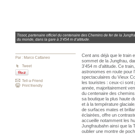
Tissot, partenaire officiel du centenaire des Chemins de fer de la Jungfra
du monde, dans la gare à 3’454 m d’altitude.
Cent ans déjà que le trai
Par : Marco Cattaneo
sommet de la Jungfrau, dan
Tweet
3'454 m d’altitude. Ce train
astronomes en route pour l
spectaculaires du Vieux Con
Tell-a-Friend
les touristes : ceux-ci son
Print friendly
année, majoritairement venus
du centenaire des chemins d
sa boutique la plus haute 
et à la température glacia
de surfaces mates et brill
éclairées, offre un contrast
accueille notamment les hui
Jungfraubahn ainsi que la 
oublier une montre de poch