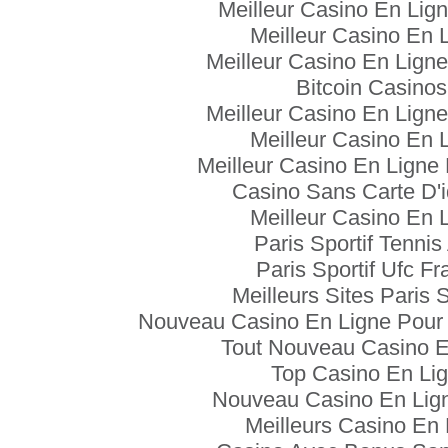
Meilleur Casino En Lign
Meilleur Casino En 
Meilleur Casino En Ligne
Bitcoin Casinos
Meilleur Casino En Ligne
Meilleur Casino En 
Meilleur Casino En Ligne
Casino Sans Carte D'i
Meilleur Casino En 
Paris Sportif Tennis
Paris Sportif Ufc Fr
Meilleurs Sites Paris S
Nouveau Casino En Ligne Pour 
Tout Nouveau Casino E
Top Casino En Li
Nouveau Casino En Lign
Meilleurs Casino En 