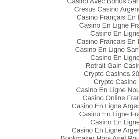
Casino Avec Bonus Sa
Cresus Casino Argent 
Casino Français En 
Casino En Ligne Fr
Casino En Lign
Casino Francais En 
Casino En Ligne San
Casino En Lign
Retrait Gain Casi
Crypto Casinos 2
Crypto Casino
Casino En Ligne No
Casino Online Fra
Casino En Ligne Arge
Casino En Ligne Fr
Casino En Lign
Casino En Ligne Arge
Bookmaker Hors Arjel Pou