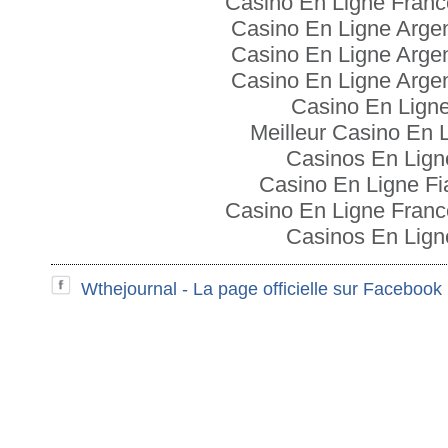
Casino En Ligne Franc
Casino En Ligne Arge
Casino En Ligne Arge
Casino En Ligne Arge
Casino En Lign
Meilleur Casino En 
Casinos En Lign
Casino En Ligne Fi
Casino En Ligne Franc
Casinos En Lign
Wthejournal - La page officielle sur Facebook