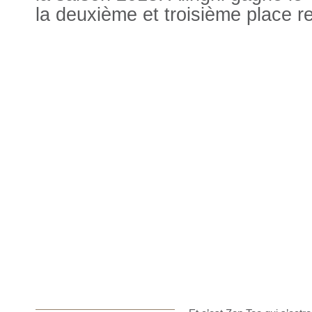
la deuxième et troisième place re