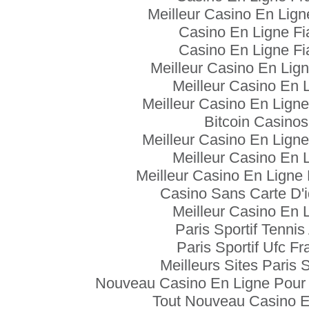
Meilleur Casino En Lign
Casino En Ligne Fi
Casino En Ligne Fi
Meilleur Casino En Lign
Meilleur Casino En 
Meilleur Casino En Ligne
Bitcoin Casinos
Meilleur Casino En Ligne
Meilleur Casino En 
Meilleur Casino En Ligne
Casino Sans Carte D'i
Meilleur Casino En 
Paris Sportif Tennis
Paris Sportif Ufc Fr
Meilleurs Sites Paris S
Nouveau Casino En Ligne Pour 
Tout Nouveau Casino E