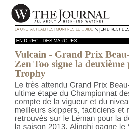
LA UNE
ACTUALITÉS
MONTRES LE GUIDE
EN DIRECT DE
EN DIRECT DES MARQUES
Vulcain - Grand Prix Beau-
Zen Too signe la deuxième 
Trophy
Le très attendu Grand Prix Beau
ultime étape du Championnat de
compte de la vigueur et du nivea
meilleurs skippers, tacticiens et
retrouvés sur le Léman pour la 
la saison 2013. Alinghi gagne le