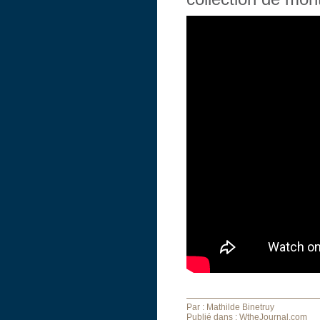
Par : Mathilde Binetruy
Publié dans : WtheJournal.com