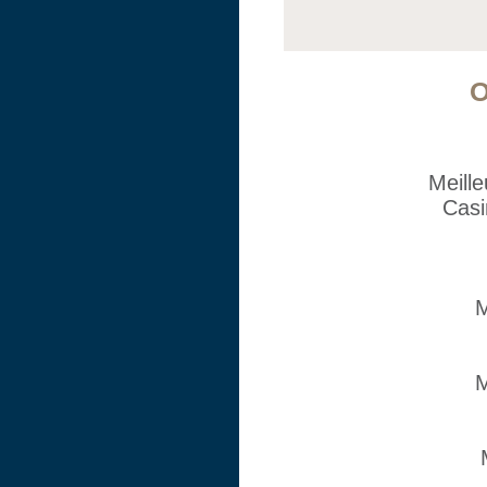
O
Meill
Casi
M
M