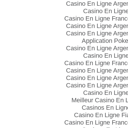
Casino En Ligne Arge
Casino En Lign
Casino En Ligne Franc
Casino En Ligne Arge
Casino En Ligne Arge
Application Poke
Casino En Ligne Arge
Casino En Lign
Casino En Ligne Franc
Casino En Ligne Arge
Casino En Ligne Arge
Casino En Ligne Arge
Casino En Lign
Meilleur Casino En 
Casinos En Lign
Casino En Ligne Fi
Casino En Ligne Franc