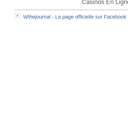
Casinos En Lign
Wthejournal - La page officielle sur Facebook