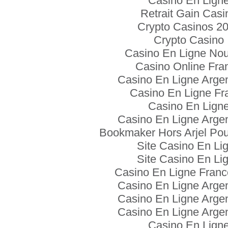
Casino En Lign
Retrait Gain Casi
Crypto Casinos 2
Crypto Casino
Casino En Ligne No
Casino Online Fra
Casino En Ligne Arge
Casino En Ligne Fr
Casino En Lign
Casino En Ligne Arge
Bookmaker Hors Arjel Pou
Site Casino En Li
Site Casino En Li
Casino En Ligne Franc
Casino En Ligne Arge
Casino En Ligne Arge
Casino En Ligne Arge
Casino En Lign