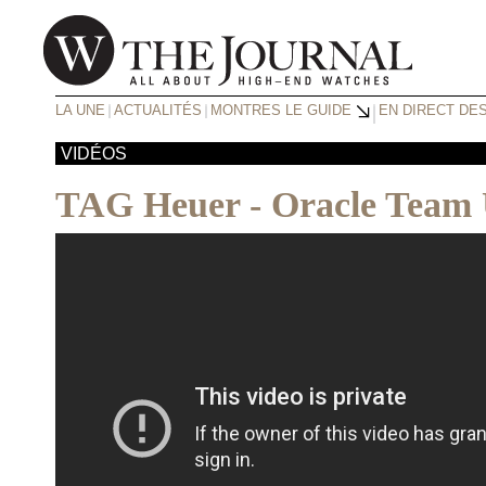
LA UNE
ACTUALITÉS
MONTRES LE GUIDE
EN DIRECT DE
VIDÉOS
TAG Heuer - Oracle Team