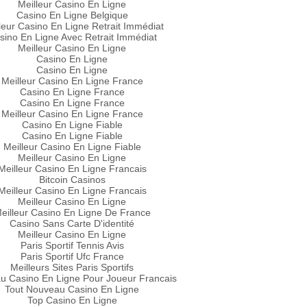
Meilleur Casino En Ligne
Casino En Ligne Belgique
leur Casino En Ligne Retrait Immédiat
sino En Ligne Avec Retrait Immédiat
Meilleur Casino En Ligne
Casino En Ligne
Casino En Ligne
Meilleur Casino En Ligne France
Casino En Ligne France
Casino En Ligne France
Meilleur Casino En Ligne France
Casino En Ligne Fiable
Casino En Ligne Fiable
Meilleur Casino En Ligne Fiable
Meilleur Casino En Ligne
Meilleur Casino En Ligne Francais
Bitcoin Casinos
Meilleur Casino En Ligne Francais
Meilleur Casino En Ligne
eilleur Casino En Ligne De France
Casino Sans Carte D'identité
Meilleur Casino En Ligne
Paris Sportif Tennis Avis
Paris Sportif Ufc France
Meilleurs Sites Paris Sportifs
u Casino En Ligne Pour Joueur Francais
Tout Nouveau Casino En Ligne
Top Casino En Ligne