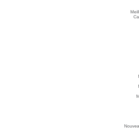
Meil
Ca
M
Nouvea