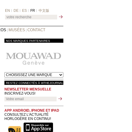
EN
DE
ES
FR
中文版
ÉOS
MUSÉES
CONTACT
NOS MARQUES PARTENAIRES
RESTEZ CONNECTÉS À WTHEJOURNAL
NEWSLETTER MENSUELLE
INSCRIVEZ-VOUS!
APP ANDROID, IPHONE ET IPAD
CONSULTEZ L'ACTUALITÉ
HORLOGÈRE EN CONTINU!