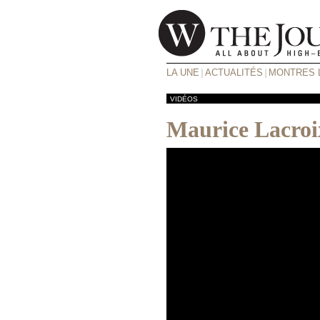
LA UNE
ACTUALITÉS
MONTRES 
VIDÉOS
Maurice Lacroix