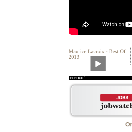
Maurice Lacroix - Best Of
2013
PUBLICITÉ
O