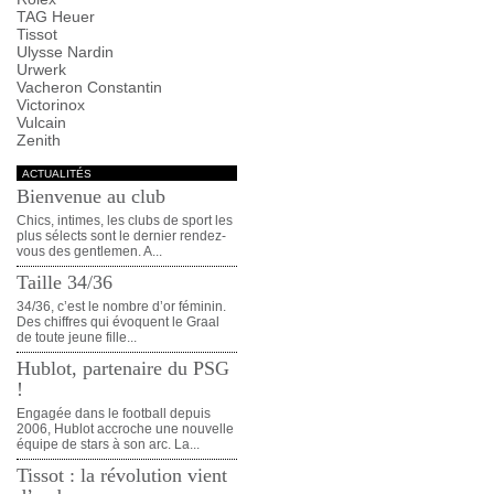
TAG Heuer
Tissot
Ulysse Nardin
Urwerk
Vacheron Constantin
Victorinox
Vulcain
Zenith
ACTUALITÉS
Bienvenue au club
Chics, intimes, les clubs de sport les
plus sélects sont le dernier rendez-
vous des gentlemen. A...
Taille 34/36
34/36, c’est le nombre d’or féminin.
Des chiffres qui évoquent le Graal
de toute jeune fille...
Hublot, partenaire du PSG
!
Engagée dans le football depuis
2006, Hublot accroche une nouvelle
équipe de stars à son arc. La...
Tissot : la révolution vient