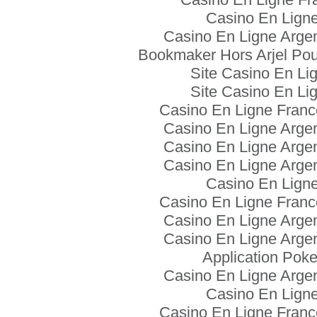
Casino En Lign
Casino En Ligne Arge
Bookmaker Hors Arjel Pou
Site Casino En Li
Site Casino En Li
Casino En Ligne Franc
Casino En Ligne Arge
Casino En Ligne Arge
Casino En Ligne Arge
Casino En Lign
Casino En Ligne Franc
Casino En Ligne Arge
Casino En Ligne Arge
Application Poke
Casino En Ligne Arge
Casino En Lign
Casino En Ligne Franc