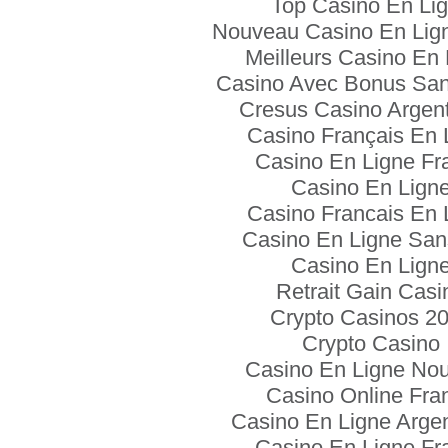
Top Casino En Li
Nouveau Casino En Lign
Meilleurs Casino En 
Casino Avec Bonus Sa
Cresus Casino Argent 
Casino Français En 
Casino En Ligne Fr
Casino En Lign
Casino Francais En 
Casino En Ligne San
Casino En Lign
Retrait Gain Casi
Crypto Casinos 2
Crypto Casino
Casino En Ligne No
Casino Online Fra
Casino En Ligne Arge
Casino En Ligne Fr