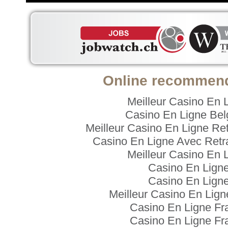
Online recommen
Meilleur Casino En 
Casino En Ligne Bel
Meilleur Casino En Ligne Ret
Casino En Ligne Avec Retra
Meilleur Casino En 
Casino En Lign
Casino En Lign
Meilleur Casino En Lign
Casino En Ligne Fr
Casino En Ligne Fr