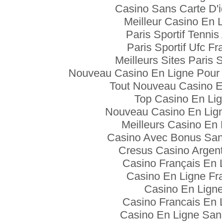
Casino Sans Carte D'i
Meilleur Casino En 
Paris Sportif Tennis
Paris Sportif Ufc Fr
Meilleurs Sites Paris S
Nouveau Casino En Ligne Pour 
Tout Nouveau Casino E
Top Casino En Li
Nouveau Casino En Lign
Meilleurs Casino En 
Casino Avec Bonus Sa
Cresus Casino Argent 
Casino Français En 
Casino En Ligne Fr
Casino En Lign
Casino Francais En 
Casino En Ligne San