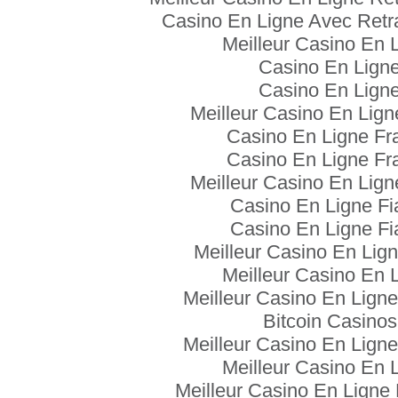
Casino En Ligne Avec Retra
Meilleur Casino En 
Casino En Lign
Casino En Lign
Meilleur Casino En Lign
Casino En Ligne Fr
Casino En Ligne Fr
Meilleur Casino En Lign
Casino En Ligne Fi
Casino En Ligne Fi
Meilleur Casino En Lign
Meilleur Casino En 
Meilleur Casino En Ligne
Bitcoin Casinos
Meilleur Casino En Ligne
Meilleur Casino En 
Meilleur Casino En Ligne