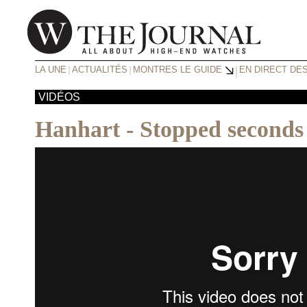
LA UNE
ACTUALITÉS
MONTRES LE GUIDE
EN DIRECT DE
VIDÉOS
Hanhart - Stopped seconds