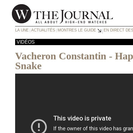
LA UNE
ACTUALITÉS
MONTRES LE GUIDE
EN DIRECT DE
VIDÉOS
Vacheron Constantin - Hap
Snake