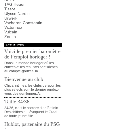
TAG Heuer
Tissot
Ulysse Nardin
Urwerk
Vacheron Constantin
Victorinox
Vulcain
Zenith
ACTUALITÉS
Voici le premier baromètre
de l’emploi horloger !
Dans un monde horloger où les
chiffres et les résultats sont lâchés
au compte-gouttes, la...
Bienvenue au club
Chics, intimes, les clubs de sport les
plus sélects sont le dernier rendez-
vous des gentlemen. A...
Taille 34/36
34/36, c’est le nombre d’or féminin.
Des chiffres qui évoquent le Graal
de toute jeune fille...
Hublot, partenaire du PSG