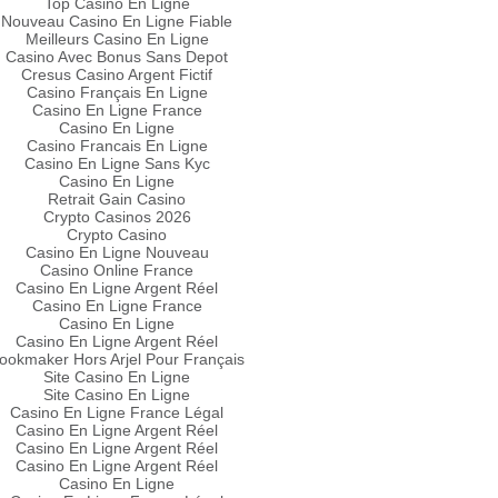
Top Casino En Ligne
Nouveau Casino En Ligne Fiable
Meilleurs Casino En Ligne
Casino Avec Bonus Sans Depot
Cresus Casino Argent Fictif
Casino Français En Ligne
Casino En Ligne France
Casino En Ligne
Casino Francais En Ligne
Casino En Ligne Sans Kyc
Casino En Ligne
Retrait Gain Casino
Crypto Casinos 2026
Crypto Casino
Casino En Ligne Nouveau
Casino Online France
Casino En Ligne Argent Réel
Casino En Ligne France
Casino En Ligne
Casino En Ligne Argent Réel
ookmaker Hors Arjel Pour Français
Site Casino En Ligne
Site Casino En Ligne
Casino En Ligne France Légal
Casino En Ligne Argent Réel
Casino En Ligne Argent Réel
Casino En Ligne Argent Réel
Casino En Ligne