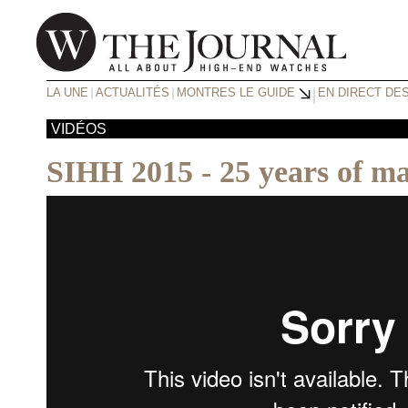
LA UNE
ACTUALITÉS
MONTRES LE GUIDE
EN DIRECT DE
VIDÉOS
SIHH 2015 - 25 years of ma