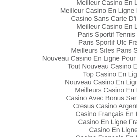
Meilleur Casino En 
Meilleur Casino En Ligne
Casino Sans Carte D'i
Meilleur Casino En 
Paris Sportif Tennis
Paris Sportif Ufc Fr
Meilleurs Sites Paris S
Nouveau Casino En Ligne Pour 
Tout Nouveau Casino E
Top Casino En Li
Nouveau Casino En Lign
Meilleurs Casino En 
Casino Avec Bonus Sa
Cresus Casino Argent 
Casino Français En 
Casino En Ligne Fr
Casino En Lign