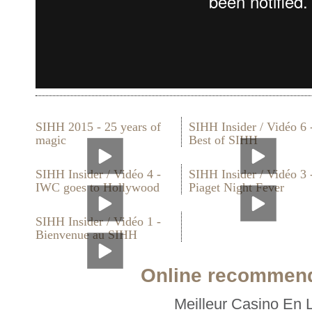
SIHH 2015 - 25 years of
SIHH Insider / Vidéo 6 
magic
Best of SIHH
SIHH Insider / Vidéo 4 -
SIHH Insider / Vidéo 3 
IWC goes to Hollywood
Piaget Night Fever
SIHH Insider / Vidéo 1 -
Bienvenue au SIHH
Online recommen
Meilleur Casino En 