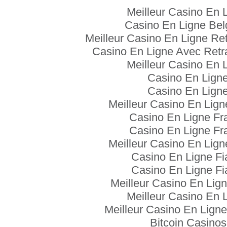
Meilleur Casino En 
Casino En Ligne Bel
Meilleur Casino En Ligne Ret
Casino En Ligne Avec Retra
Meilleur Casino En 
Casino En Lign
Casino En Lign
Meilleur Casino En Lign
Casino En Ligne Fr
Casino En Ligne Fr
Meilleur Casino En Lign
Casino En Ligne Fi
Casino En Ligne Fi
Meilleur Casino En Lign
Meilleur Casino En 
Meilleur Casino En Ligne
Bitcoin Casinos