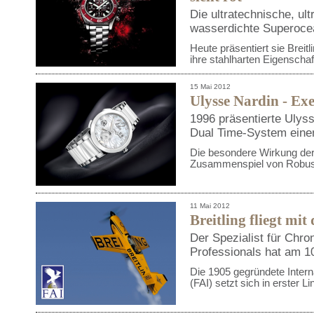
Die ultratechnische, ul
wasserdichte Superoc
Heute präsentiert sie Breitli
ihre stahlharten Eigenschaft
15 Mai 2012
Ulysse Nardin - Ex
1996 präsentierte Ulyss
Dual Time-System eine
Die besondere Wirkung der
Zusammenspiel von Robusthei
11 Mai 2012
Breitling fliegt mit
Der Spezialist für Chr
Professionals hat am 
Die 1905 gegründete Inter
(FAI) setzt sich in erster Lini