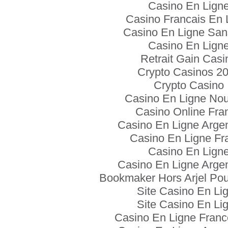
Casino En Lign
Casino Francais En 
Casino En Ligne San
Casino En Lign
Retrait Gain Casi
Crypto Casinos 2
Crypto Casino
Casino En Ligne No
Casino Online Fra
Casino En Ligne Arge
Casino En Ligne Fr
Casino En Lign
Casino En Ligne Arge
Bookmaker Hors Arjel Pou
Site Casino En Li
Site Casino En Li
Casino En Ligne Franc