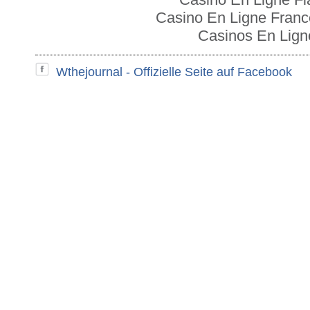
Casino En Ligne Franc
Casinos En Lign
Wthejournal - Offizielle Seite auf Facebook