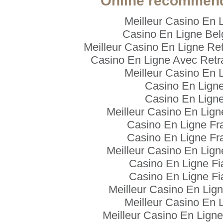
Online recommen
Meilleur Casino En 
Casino En Ligne Bel
Meilleur Casino En Ligne Ret
Casino En Ligne Avec Retra
Meilleur Casino En 
Casino En Lign
Casino En Lign
Meilleur Casino En Lign
Casino En Ligne Fr
Casino En Ligne Fr
Meilleur Casino En Lign
Casino En Ligne Fi
Casino En Ligne Fi
Meilleur Casino En Lign
Meilleur Casino En 
Meilleur Casino En Ligne