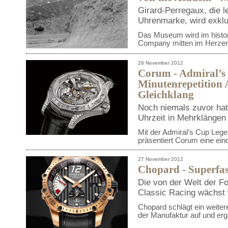
Girard-Perregaux, die 
Uhrenmarke, wird exkl
Das Museum wird im histo
Company mitten im Herzen 
28 November 2012
Corum - Admiral’s
Minutenrepetition A
Gleichklang
Noch niemals zuvor hat 
Uhrzeit in Mehrklängen 
Mit der Admiral’s Cup Lege
präsentiert Corum eine eind
27 November 2012
Chopard - Superfas
Die von der Welt der For
Classic Racing wächst
Chopard schlägt ein weiter
der Manufaktur auf und ergä