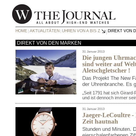
HOME
AKTUALITÄTEN
UHREN VON A BIS Z
DIREKT VON 
DIREKT VON DEN MARKEN
31 Januar 2013
Die jungen Uhrmac
sind weiter auf Wel
Aletschgletscher !
Das Projekt The New Face
der Uhrenbranche. Es 
„Seit 1791 hat sich Girard
und ist dennoch immer seine
31 Januar 2013
Jaeger-LeCoultre - 
Zeit hautnah
Stunden und Minuten. D
eierschalenfarbenen Zif