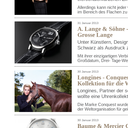
Allerdings kann nicht jede
im Bereich des Flachen zu 
31 Januar 2013
A. Lange & Söhne -
Grosse Lange
Unter Künstlern, Design
Schwarz als Ausdruck 
Mit ihrer einzigartigen Verb
Großdatum, Drei- Tage-Wer
30 Januar 2013
Longines - Conquest 
Kollektion für die 
Longines, Partner der 
wollte eine Uhrenkolle
Die Marke Conquest wurde
der Weltorganisation für g
30 Januar 2013
Baume & Mercier Cl