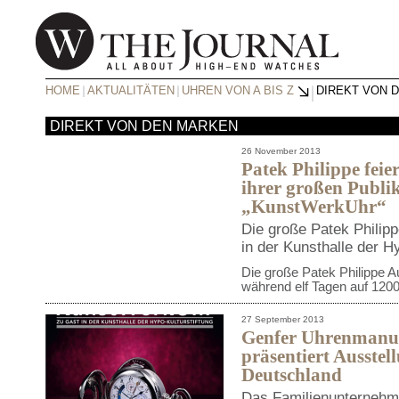
HOME
AKTUALITÄTEN
UHREN VON A BIS Z
DIREKT VON 
DIREKT VON DEN MARKEN
26 November 2013
Patek Philippe fei
ihrer großen Publi
„KunstWerkUhr“
Die große Patek Philip
in der Kunsthalle der 
Die große Patek Philippe A
während elf Tagen auf 1200.
27 September 2013
Genfer Uhrenmanuf
präsentiert Ausste
Deutschland
Das Familienunternehm