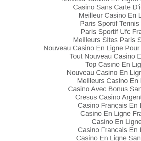
Casino Sans Carte D'i
Meilleur Casino En 
Paris Sportif Tennis
Paris Sportif Ufc Fr
Meilleurs Sites Paris S
Nouveau Casino En Ligne Pour 
Tout Nouveau Casino E
Top Casino En Li
Nouveau Casino En Lign
Meilleurs Casino En 
Casino Avec Bonus Sa
Cresus Casino Argent 
Casino Français En 
Casino En Ligne Fr
Casino En Lign
Casino Francais En 
Casino En Ligne San