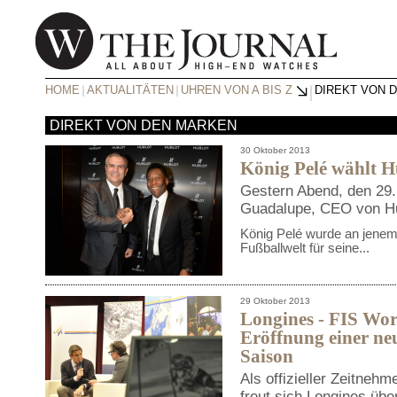
HOME
AKTUALITÄTEN
UHREN VON A BIS Z
DIREKT VON 
DIREKT VON DEN MARKEN
30 Oktober 2013
König Pelé wählt H
Gestern Abend, den 29.
Guadalupe, CEO von H
König Pelé wurde an jenem 
Fußballwelt für seine...
29 Oktober 2013
Longines - FIS Wor
Eröffnung einer ne
Saison
Als offizieller Zeitneh
freut sich Longines üb