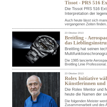
Tissot - PRS 516 E
Die Tissot PRS 516 Ext
Interpretation der lege
Auch heute lässt sich man
vergangenen Zeiten finden.
23 Oktober 2013
Breitling - Aerospa
das Lieblingsinstr
Breitling hat seinen tec
Multifunktionschronog
Die 1985 lancierte Aerospa
Breitling Linie Professional.
23 Oktober 2013
Rolex Initiative wä
Künstlerinnen und 
Die Rolex Mentor und Me
heute die Namen der si
Die folgenden Meister werd
Zusammenarbeit und des A