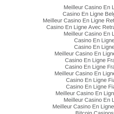
Meilleur Casino En 
Casino En Ligne Bel
Meilleur Casino En Ligne Ret
Casino En Ligne Avec Retra
Meilleur Casino En 
Casino En Lign
Casino En Lign
Meilleur Casino En Lign
Casino En Ligne Fr
Casino En Ligne Fr
Meilleur Casino En Lign
Casino En Ligne Fi
Casino En Ligne Fi
Meilleur Casino En Lign
Meilleur Casino En 
Meilleur Casino En Ligne
Bitcoin Casinos