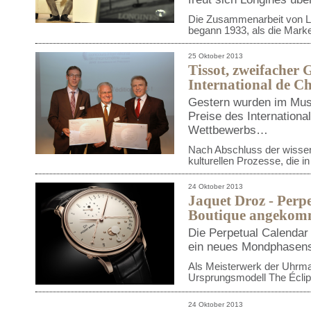
Die Zusammenarbeit von Lo
begann 1933, als die Marke
25 Oktober 2013
Tissot, zweifacher
International de C
Gestern wurden im Mus
Preise des Internationa
Wettbewerbs…
Nach Abschluss der wissen
kulturellen Prozesse, die in d
24 Oktober 2013
Jaquet Droz - Perpe
Boutique angeko
Die Perpetual Calendar 
ein neues Mondphasen
Als Meisterwerk der Uhrma
Ursprungsmodell The Éclip
24 Oktober 2013