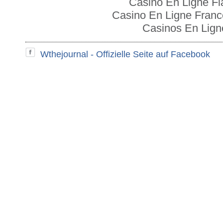
Casino En Ligne Fi
Casino En Ligne Franc
Casinos En Lign
Wthejournal - Offizielle Seite auf Facebook