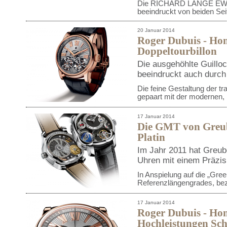
Die RICHARD LANGE EWI
beeindruckt von beiden Seit
20 Januar 2014
Roger Dubuis - Ho
Doppeltourbillon
Die ausgehöhlte Guillo
beeindruckt auch durch
Die feine Gestaltung der tra
gepaart mit der modernen,
17 Januar 2014
Die GMT von Greube
Platin
Im Jahr 2011 hat Greub
Uhren mit einem Präzi
In Anspielung auf die „Gre
Referenzlängengrades, bez
17 Januar 2014
Roger Dubuis - Ho
Hochleistungen Schr