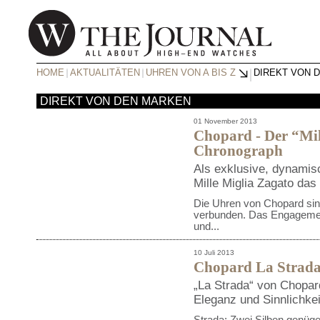
HOME
AKTUALITÄTEN
UHREN VON A BIS Z
DIREKT VON 
DIREKT VON DEN MARKEN
01 November 2013
Chopard - Der “Mil
Chronograph
Als exklusive, dynamisc
Mille Miglia Zagato da
Die Uhren von Chopard sind
verbunden. Das Engagemen
und...
10 Juli 2013
Chopard La Strada -
„La Strada“ von Chopard 
Eleganz und Sinnlichke