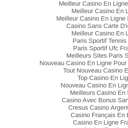
Meilleur Casino En Ligne
Meilleur Casino En 
Meilleur Casino En Ligne
Casino Sans Carte D'i
Meilleur Casino En 
Paris Sportif Tennis
Paris Sportif Ufc Fr
Meilleurs Sites Paris S
Nouveau Casino En Ligne Pour 
Tout Nouveau Casino E
Top Casino En Li
Nouveau Casino En Lign
Meilleurs Casino En 
Casino Avec Bonus Sa
Cresus Casino Argent 
Casino Français En 
Casino En Ligne Fr