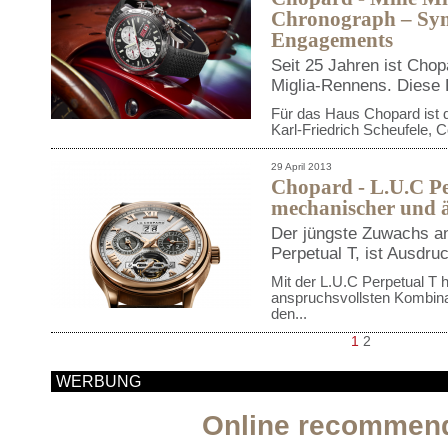
Chronograph – Sym
Engagements
Seit 25 Jahren ist Chop
Miglia-Rennens. Diese 
Für das Haus Chopard ist di
Karl-Friedrich Scheufele, C
29 April 2013
Chopard - L.U.C Pe
mechanischer und ä
Der jüngste Zuwachs an
Perpetual T, ist Ausdr
Mit der L.U.C Perpetual T 
anspruchsvollsten Kombinat
den...
1
2
WERBUNG
Online recommen