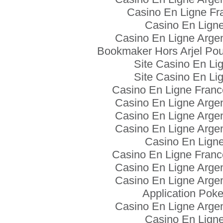
Casino En Ligne Fr
Casino En Lign
Casino En Ligne Arge
Bookmaker Hors Arjel Pou
Site Casino En Li
Site Casino En Li
Casino En Ligne Franc
Casino En Ligne Arge
Casino En Ligne Arge
Casino En Ligne Arge
Casino En Lign
Casino En Ligne Franc
Casino En Ligne Arge
Casino En Ligne Arge
Application Poke
Casino En Ligne Arge
Casino En Lign