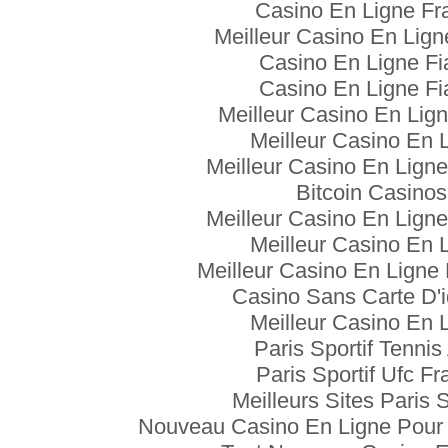
Casino En Ligne Fr
Meilleur Casino En Lign
Casino En Ligne Fi
Casino En Ligne Fi
Meilleur Casino En Lign
Meilleur Casino En 
Meilleur Casino En Ligne
Bitcoin Casinos
Meilleur Casino En Ligne
Meilleur Casino En 
Meilleur Casino En Ligne
Casino Sans Carte D'i
Meilleur Casino En 
Paris Sportif Tennis
Paris Sportif Ufc Fr
Meilleurs Sites Paris S
Nouveau Casino En Ligne Pour 